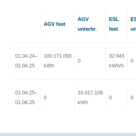
AGV
ESL
E
AGV fest
unterbr.
fest
un
01.04.24–
100.171.093
32.943
0
0
01.04.25
kWh
kWh/h
01.04.25–
10.017.109
0
0
0
01.06.25
kWh