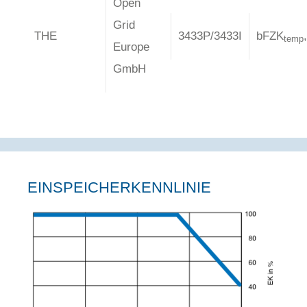
Open
Grid
THE
3433P/3433I
bFZK
temp
Europe
GmbH
EINSPEICHERKENNLINIE