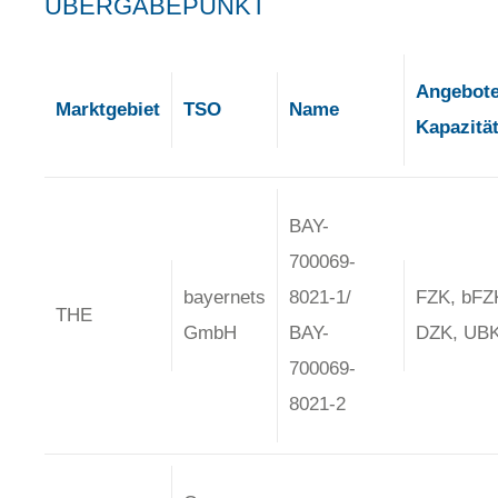
ÜBERGABEPUNKT
Angebot
Marktgebiet
TSO
Name
Kapazitä
BAY-
700069-
bayernets
8021-1/
FZK, bFZ
THE
GmbH
BAY-
DZK, UB
700069-
8021-2