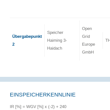
Open
Speicher
Übergabepunkt
Grid
Haiming 3-
T
2
Europe
Haidach
GmbH
EINSPEICHERKENNLINIE
IR [%] = WGV [%] x (-2) + 240