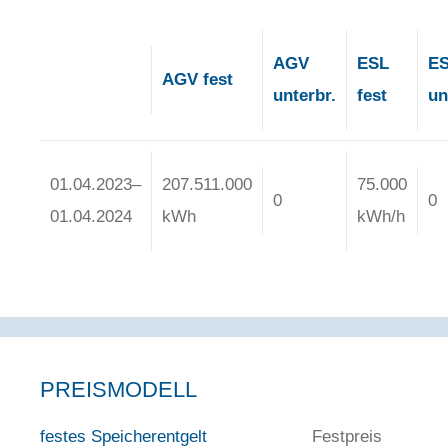
AGV
ESL
E
AGV fest
unterbr.
fest
un
01.04.2023–
207.511.000
75.000
0
0
01.04.2024
kWh
kWh/h
PREISMODELL
festes Speicherentgelt
Festpreis