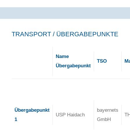
TRANSPORT / ÜBERGABEPUNKTE
Name
TSO
Ma
Übergabepunkt
Übergabepunkt
bayernets
USP Haidach
T
1
GmbH