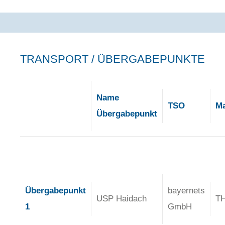
TRANSPORT / ÜBERGABEPUNKTE
Name
TSO
Ma
Übergabepunkt
Übergabepunkt
bayernets
USP Haidach
T
1
GmbH