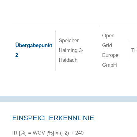
Open
Speicher
Übergabepunkt
Grid
Haiming 3-
T
2
Europe
Haidach
GmbH
EINSPEICHERKENNLINIE
IR [%] = WGV [%] x (–2) + 240