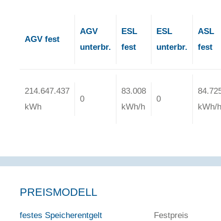
AGV
ESL
ESL
ASL
AGV fest
unterbr.
fest
unterbr.
fest
214.647.437
83.008
84.72
0
0
kWh
kWh/h
kWh/
PREISMODELL
festes Speicherentgelt
Festpreis