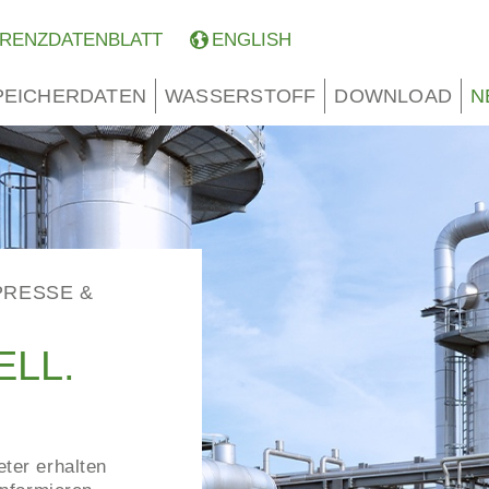
RENZDATENBLATT
ENGLISH
PEICHERDATEN
WASSERSTOFF
DOWNLOAD
N
PRESSE &
ELL.
eter erhalten